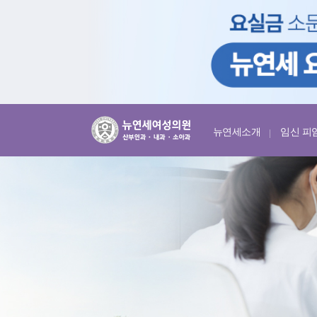
뉴연세소개
임신 피