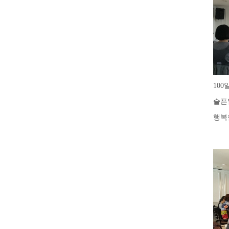
10
슬픈
행복