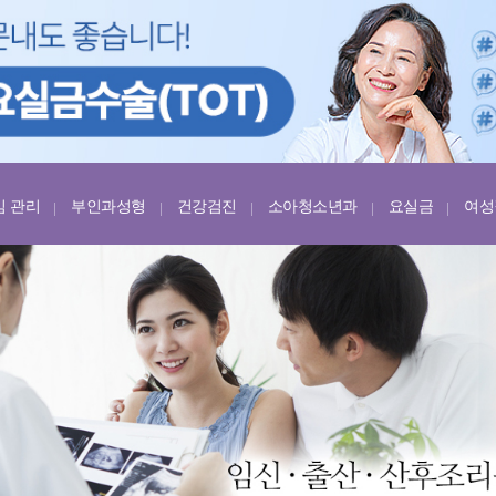
임 관리
부인과성형
건강검진
소아청소년과
요실금
여성