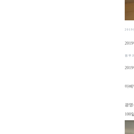
201
20
원무
201
마베
광명
10