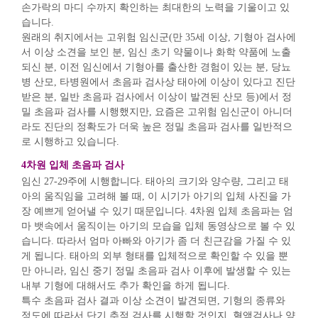
손가락의 마디 수까지 확인하는 최대한의 노력을 기울이고 있
습니다.
원래의 취지에서는 고위험 임신군(만 35세 이상, 기형아 검사에
서 이상 소견을 보인 분, 임신 초기 약물이나 화학 약품에 노출
되신 분, 이전 임신에서 기형아를 출산한 경험이 있는 분, 당뇨
병 산모, 타병원에서 초음파 검사상 태아에 이상이 있다고 진단
받은 분, 일반 초음파 검사에서 이상이 발견된 산모 등)에서 정
밀 초음파 검사를 시행했지만, 요즘은 고위험 임신군이 아니더
라도 진단의 정확도가 더욱 높은 정밀 초음파 검사를 일반적으
로 시행하고 있습니다.
4차원 입체 초음파 검사
임신 27-29주에 시행합니다. 태아의 크기와 양수량, 그리고 태
아의 움직임을 고려해 볼 때, 이 시기가 아기의 입체 사진을 가
장 예쁘게 얻어낼 수 있기 때문입니다. 4차원 입체 초음파는 엄
마 뱃속에서 움직이는 아기의 모습을 입체 동영상으로 볼 수 있
습니다. 따라서 엄마 아빠와 아기가 좀 더 친근감을 가질 수 있
게 됩니다. 태아의 외부 형태를 입체적으로 확인할 수 있을 뿐
만 아니라, 임신 중기 정밀 초음파 검사 이후에 발생할 수 있는
내부 기형에 대해서도 추가 확인을 하게 됩니다.
특수 초음파 검사 결과 이상 소견이 발견되면, 기형의 종류와
정도에 따라서 단기 추적 검사를 시행할 것인지, 혈액검사나 양