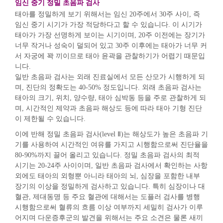
임신 중기 정밀 초음파 검사
태아를 정밀하게 보기 위해서는 임신 20주에서 30주 사이, 즉
임신 중기 시기가 가장 적당하다고 할 수 있습니다. 이 시기가
태아가 가장 선명하게 보이는 시기이며, 20주 이전에는 장기가
너무 작거나 성숙이 덜되어 있고 30주 이후에는 태아가 너무 커
서 자궁에 꽉 끼이므로 태아 윤곽을 관찰하기가 어렵기 때문입
니다.
일반 초음파 검사는 외래 진료실에서 모든 산모가 시행하게 되
며, 진단의 정확도는 40-50% 정도입니다. 외래 초음파 검사는
태아의 크기, 위치, 양수량, 태아 심박동 등을 주로 관찰하게 되
며, 시간적인 제약과 초음파 해상도 등에 따라 태아 기형 진단
이 제한될 수 있습니다.
이에 반해 정밀 초음파 검사(level Ⅱ)는 해상도가 높은 초음파 기
기를 사용하여 시간적인 여유를 가지고 시행함으로써 진단율을
80-90%까지 끌어 올리고 있습니다. 정밀 초음파 검사의 최적
시기는 20-24주 사이이며, 일반 초음파 검사에서 확인하는 사항
외에도 태아의 외형뿐 아니라 태아의 뇌, 심장을 포함한 내부
장기의 이상을 정밀하게 검사하고 있습니다. 특히 심장이나 대
혈관, 제대동명 등 주요 혈관에 대해서는 도플러 검사를 병행
시행함으로써 혈류의 흐름 이상 여부까지 세밀히 검사가 이루
어지며 다운증후군의 발견을 위해서는 주요 소견은 물론 새끼