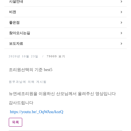
시설안내
비젼
좋은점
찾아오시는길
보도자료
2020년 10월 23일
79009
보기
조리원선택의 기준 best5
원무과님에 의해 게시됨
뉴연세조리원을 이용하신 산모님께서 올려주신 영상입니다
감사드립니다
https://youtu.be/_OqWAsuAozQ
목록