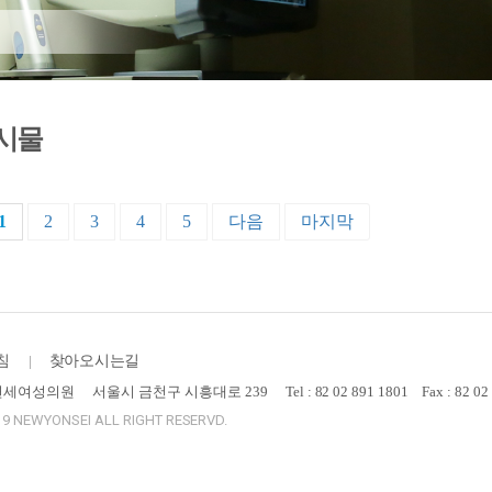
시물
1
2
3
4
5
다음
마지막
침
찾아오시는길
뉴연세여성의원
서울시 금천구 시흥대로 239
Tel : 82 02 891 1801
Fax : 82 02
9 NEWYONSEI ALL RIGHT RESERVD.