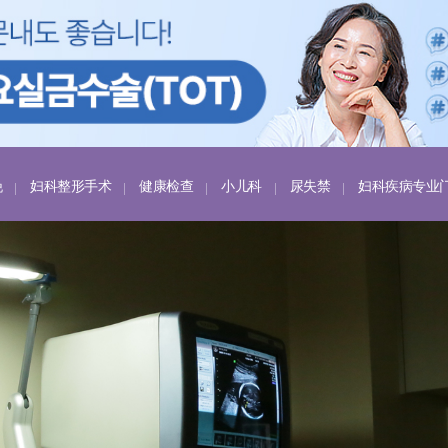
娩
妇科整形手术
健康检查
小儿科
尿失禁
妇科疾病专业