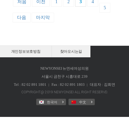
처음
이전
1
2
3
4
5
다음
마지막
개인정보보호방침
찾아오시는길
NEWYONSEI 뉴연세여성의원
서울시 금천구 시흥대로 239
Tel : 82 02 891 1801
Fax : 82 02 891 1803
대표자 : 김희연
COPYRIGHT@ 2019 NEWYONSEI ALL RIGHT RESERVD.
한국어
中文