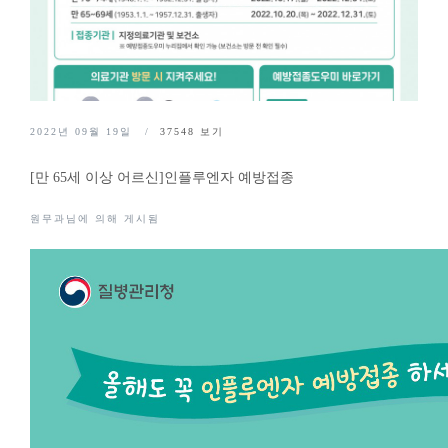
2022년 09월 19일
37548
보기
[만 65세 이상 어르신]인플루엔자 예방접종
원무과님에 의해 게시됨