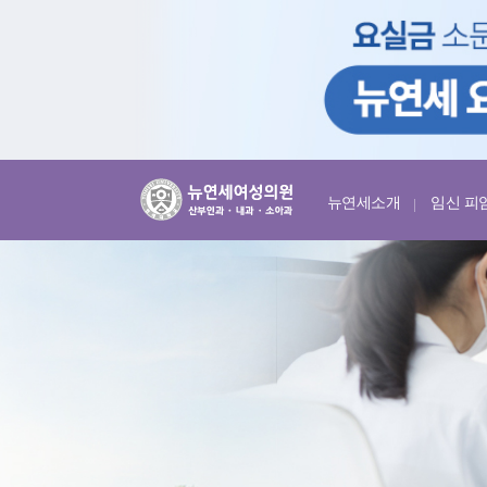
뉴연세소개
임신 피