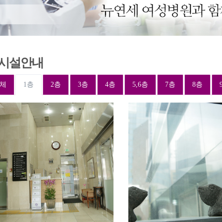
시설안내
체
1층
2층
3층
4층
5,6층
7층
8층