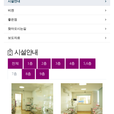
시설안내
비젼
좋은점
찾아오시는길
보도자료
시설안내
전체
1층
2층
3층
4층
5,6층
7층
8층
9층